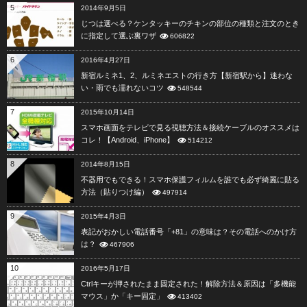
5
2014年9月5日
じつは選べる？ケンタッキーのチキンの部位の種類と注文のとき
に指定して選ぶ裏ワザ
606822
6
2016年4月27日
新宿ルミネ1、2、ルミネエストの行き方【新宿駅から】迷わな
い・雨でも濡れないコツ
548544
7
2015年10月14日
スマホ画面をテレビで見る視聴方法＆接続ケーブルのオススメは
コレ！【Android、iPhone】
514212
8
2014年8月15日
不器用でもできる！スマホ保護フィルムを誰でも必ず綺麗に貼る
方法（貼りつけ編）
497914
9
2015年4月3日
表記がおかしい電話番号「+81」の意味は？その電話へのかけ方
は？
467906
10
2016年5月17日
Ctrlキーが押されたまま固定された！解除方法＆原因は「多機能
マウス」か「キー固定」
413402