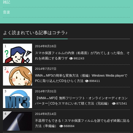
雑記
音楽
よく読まれている記事はコチラ♪
1
2014年8月16日
スマホ保護フィルムの内側（粘着面）が汚れてしまった場合、そ
れを綺麗にする裏ワザ
981243
2
2014年7月27日
WMA→MP3の簡単な変換方法（後編）Windows Media playerで
PCに取り込んだCDをひらく方法
896411
3
2014年7月31日
【WMA→MP3】無料フリーソフト・オンラインオーディオコン
バーター│CDをスマホにいれて聴く方法（完結編）
871541
4
2014年8月14日
不器用でもできる！スマホ保護フィルムを誰でも必ず綺麗に貼る
方法（準備編）
668684