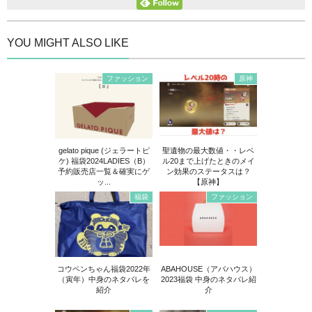
YOU MIGHT ALSO LIKE
ファッション
原神
gelato pique (ジェラートピ
聖遺物の最大数値・・レベ
ケ) 福袋2024LADIES（B）
ル20まで上げたときのメイ
予約販売店一覧＆確実にゲ
ン効果のステータスは？
ッ...
【原神】
福袋
ファッション
コウペンちゃん福袋2022年
ABAHOUSE（アバハウス）
（寅年）中身のネタバレを
2023福袋 中身のネタバレ紹
紹介
介