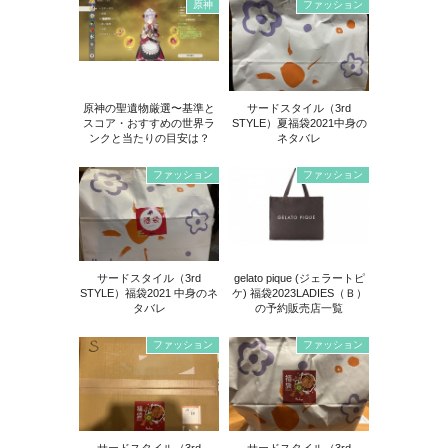
原神
ファッション
原神の聖遺物厳選〜基準と
サードスタイル（3rd
スコア・おすすめの世界ラ
STYLE）夏福袋2021中身の
ンクと当たりの目安は？
ネタバレ
ファッション
ファッション
サードスタイル（3rd
gelato pique (ジェラートピ
STYLE）福袋2021 中身のネ
ケ) 福袋2023LADIES（Ｂ）
タバレ
の予約販売店一覧
ファッション
ファッション
サードスタイル（3rd
サードスタイル（3rd