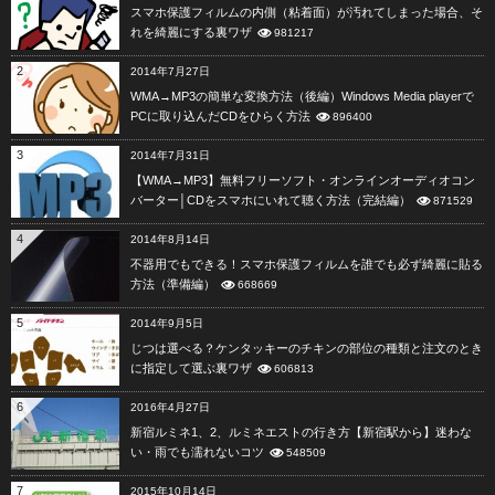
スマホ保護フィルムの内側（粘着面）が汚れてしまった場合、そ
れを綺麗にする裏ワザ
981217
2
2014年7月27日
WMA→MP3の簡単な変換方法（後編）Windows Media playerで
PCに取り込んだCDをひらく方法
896400
3
2014年7月31日
【WMA→MP3】無料フリーソフト・オンラインオーディオコン
バーター│CDをスマホにいれて聴く方法（完結編）
871529
4
2014年8月14日
不器用でもできる！スマホ保護フィルムを誰でも必ず綺麗に貼る
方法（準備編）
668669
5
2014年9月5日
じつは選べる？ケンタッキーのチキンの部位の種類と注文のとき
に指定して選ぶ裏ワザ
606813
6
2016年4月27日
新宿ルミネ1、2、ルミネエストの行き方【新宿駅から】迷わな
い・雨でも濡れないコツ
548509
7
2015年10月14日