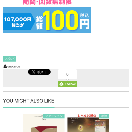
スタバ
unotarou
0
YOU MIGHT ALSO LIKE
ファッション
原神