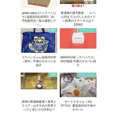
gelato pique (ジェラートピ
聖遺物の最大数値・・レベ
ケ) 福袋2024LADIES（B）
ル20まで上げたときのメイ
予約販売店一覧＆確実にゲ
ン効果のステータスは？
ッ...
【原神】
福袋
ファッション
コウペンちゃん福袋2022年
ABAHOUSE（アバハウス）
（寅年）中身のネタバレを
2023福袋 中身のネタバレ紹
紹介
介
原神
ファッション
原神の聖遺物厳選〜基準と
サードスタイル（3rd
スコア・おすすめの世界ラ
STYLE）夏福袋2021中身の
ンクと当たりの目安は？
ネタバレ