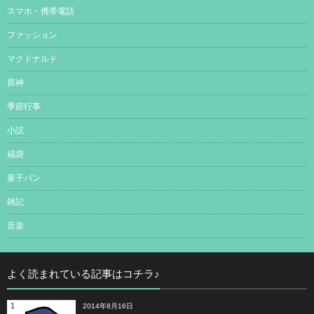
スマホ・携帯電話
ファッション
マクドナルド
原神
季節行事
小説
福袋
菓子パン
雑記
音楽
よく読まれている記事はコチラ♪
1
2014年8月16日