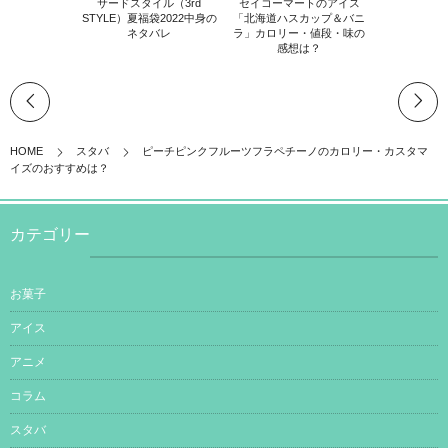
サードスタイル（3rd
セイコーマートのアイス
STYLE）夏福袋2022中身の
「北海道ハスカップ＆バニ
ネタバレ
ラ」カロリー・値段・味の
感想は？
HOME
スタバ
ピーチピンクフルーツフラペチーノのカロリー・カスタマ
イズのおすすめは？
カテゴリー
お菓子
アイス
アニメ
コラム
スタバ