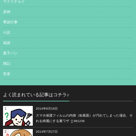
マクドナルド
原神
季節行事
小説
福袋
菓子パン
雑記
音楽
よく読まれている記事はコチラ♪
1
2014年8月16日
スマホ保護フィルムの内側（粘着面）が汚れてしまった場合、そ
れを綺麗にする裏ワザ
981236
2
2014年7月27日