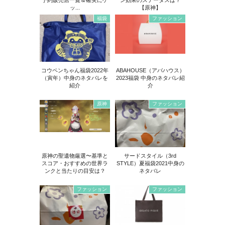
ッ...
【原神】
福袋
ファッション
コウペンちゃん福袋2022年
ABAHOUSE（アバハウス）
（寅年）中身のネタバレを
2023福袋 中身のネタバレ紹
紹介
介
原神
ファッション
原神の聖遺物厳選〜基準と
サードスタイル（3rd
スコア・おすすめの世界ラ
STYLE）夏福袋2021中身の
ンクと当たりの目安は？
ネタバレ
ファッション
ファッション