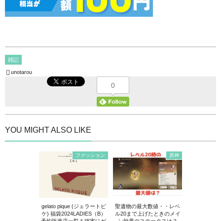
雑記
unotarou
0
YOU MIGHT ALSO LIKE
ファッション
原神
gelato pique (ジェラートピ
聖遺物の最大数値・・レベ
ケ) 福袋2024LADIES（B）
ル20まで上げたときのメイ
予約販売店一覧＆確実にゲ
ン効果のステータスは？