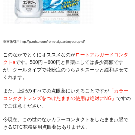
※画像引用:http://jp.rohto.com/rohto-alguard/eyedrop-cl/
このなかでとくにオススメなのが
ロートアルガードコンタ
クトa
です。500円～600円と目薬にしては多少高額です
が、クールタイプで花粉症のつらさをスーッと緩和させて
くれます。
また、上記のすべての点眼薬にいえることですが
「カラー
コンタクトレンズをつけたままの使用は絶対にNG」
ですの
でご注意ください。
今現在、この世のなかカラーコンタクトをしたまま点眼で
きるOTC花粉症用点眼薬はありません。