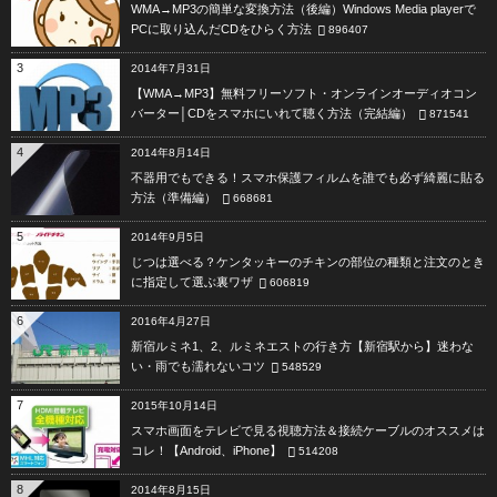
WMA→MP3の簡単な変換方法（後編）Windows Media playerで
PCに取り込んだCDをひらく方法
896407
3
2014年7月31日
【WMA→MP3】無料フリーソフト・オンラインオーディオコン
バーター│CDをスマホにいれて聴く方法（完結編）
871541
4
2014年8月14日
不器用でもできる！スマホ保護フィルムを誰でも必ず綺麗に貼る
方法（準備編）
668681
5
2014年9月5日
じつは選べる？ケンタッキーのチキンの部位の種類と注文のとき
に指定して選ぶ裏ワザ
606819
6
2016年4月27日
新宿ルミネ1、2、ルミネエストの行き方【新宿駅から】迷わな
い・雨でも濡れないコツ
548529
7
2015年10月14日
スマホ画面をテレビで見る視聴方法＆接続ケーブルのオススメは
コレ！【Android、iPhone】
514208
8
2014年8月15日