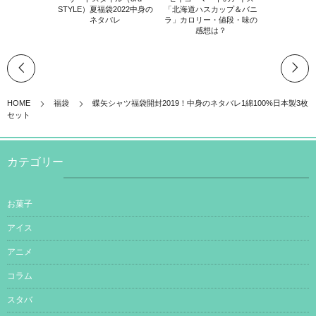
STYLE）夏福袋2022中身の
「北海道ハスカップ＆バニ
ネタバレ
ラ」カロリー・値段・味の
感想は？
HOME
福袋
蝶矢シャツ福袋開封2019！中身のネタバレ1綿100%日本製3枚
セット
カテゴリー
お菓子
アイス
アニメ
コラム
スタバ