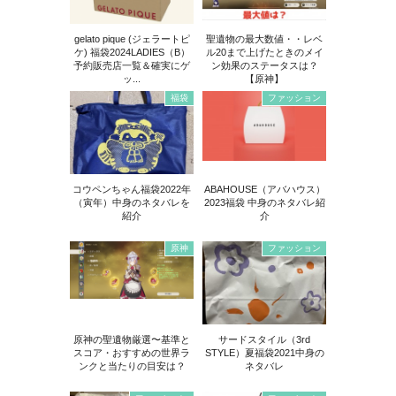
gelato pique (ジェラートピ
聖遺物の最大数値・・レベ
ケ) 福袋2024LADIES（B）
ル20まで上げたときのメイ
予約販売店一覧＆確実にゲ
ン効果のステータスは？
ッ...
【原神】
福袋
ファッション
コウペンちゃん福袋2022年
ABAHOUSE（アバハウス）
（寅年）中身のネタバレを
2023福袋 中身のネタバレ紹
紹介
介
原神
ファッション
原神の聖遺物厳選〜基準と
サードスタイル（3rd
スコア・おすすめの世界ラ
STYLE）夏福袋2021中身の
ンクと当たりの目安は？
ネタバレ