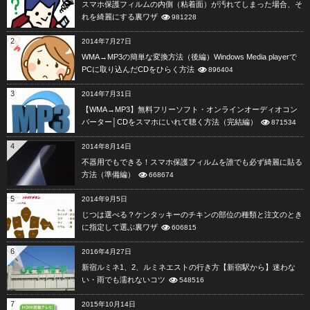
スマホ保護フィルムの内側（粘着面）が汚れてしまった場合、そ
れを綺麗にする裏ワザ
981228
2
2014年7月27日
WMA→MP3の簡単な変換方法（後編）Windows Media playerで
PCに取り込んだCDをひらく方法
896404
3
2014年7月31日
【WMA→MP3】無料フリーソフト・オンラインオーディオコン
バーター│CDをスマホにいれて聴く方法（完結編）
871534
4
2014年8月14日
不器用でもできる！スマホ保護フィルムを誰でも必ず綺麗に貼る
方法（準備編）
668674
5
2014年9月5日
じつは選べる？ケンタッキーのチキンの部位の種類と注文のとき
に指定して選ぶ裏ワザ
606815
6
2016年4月27日
新宿ルミネ1、2、ルミネエストの行き方【新宿駅から】迷わな
い・雨でも濡れないコツ
548516
7
2015年10月14日