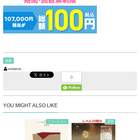
福袋
unotarou
0
YOU MIGHT ALSO LIKE
ファッション
原神