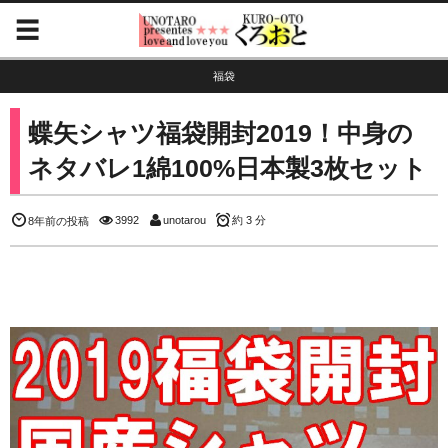
福袋
蝶矢シャツ福袋開封2019！中身の
ネタバレ1綿100%日本製3枚セット
3992
unotarou
約 3 分
8年前の投稿