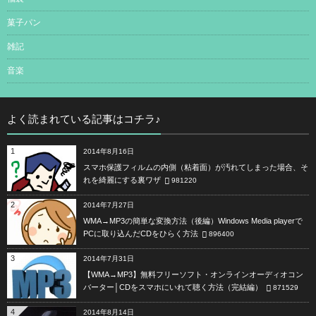
菓子パン
雑記
音楽
よく読まれている記事はコチラ♪
1
2014年8月16日
スマホ保護フィルムの内側（粘着面）が汚れてしまった場合、そ
れを綺麗にする裏ワザ
981220
2
2014年7月27日
WMA→MP3の簡単な変換方法（後編）Windows Media playerで
PCに取り込んだCDをひらく方法
896400
3
2014年7月31日
【WMA→MP3】無料フリーソフト・オンラインオーディオコン
バーター│CDをスマホにいれて聴く方法（完結編）
871529
4
2014年8月14日