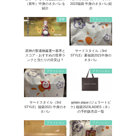
（寅年）中身のネタバレを
2023福袋 中身のネタバレ紹
紹介
介
原神
ファッション
原神の聖遺物厳選〜基準と
サードスタイル（3rd
スコア・おすすめの世界ラ
STYLE）夏福袋2021中身の
ンクと当たりの目安は？
ネタバレ
ファッション
ファッション
サードスタイル（3rd
gelato pique (ジェラートピ
STYLE）福袋2021 中身のネ
ケ) 福袋2023LADIES（Ｂ）
タバレ
の予約販売店一覧
ファッション
ファッション