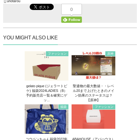
unotarou
0
YOU MIGHT ALSO LIKE
ファッション
原神
gelato pique (ジェラートピ
聖遺物の最大数値・・レベ
ケ) 福袋2024LADIES（B）
ル20まで上げたときのメイ
予約販売店一覧＆確実にゲ
ン効果のステータスは？
ッ...
【原神】
福袋
ファッション
コウペンちゃん福袋2022年
ABAHOUSE（アバハウス）