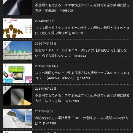
不器用でもできる！スマホ保護フィルムを誰でも必ず綺麗に貼る
方法（準備編）
668669
5
2014年9月5日
じつは選べる？ケンタッキーのチキンの部位の種類と注文のとき
に指定して選ぶ裏ワザ
606813
6
2016年4月27日
新宿ルミネ1、2、ルミネエストの行き方【新宿駅から】迷わな
い・雨でも濡れないコツ
548512
7
2015年10月14日
スマホ画面をテレビで見る視聴方法＆接続ケーブルのオススメは
コレ！【Android、iPhone】
514201
8
2014年8月15日
不器用でもできる！スマホ保護フィルムを誰でも必ず綺麗に貼る
方法（貼りつけ編）
497901
9
2015年4月3日
表記がおかしい電話番号「+81」の意味は？その電話へのかけ方
は？
467888