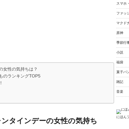
スマホ
ファッ
マクド
原神
季節行
小説
福袋
の女性の気持ちは？
菓子パ
のランキングTOP5
雑記
！
音楽
にほん
レンタインデーの女性の気持ち