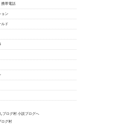
・携帯電話
ション
ナルド
事
ン
ブログ村