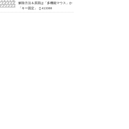
解除方法＆原因は「多機能マウス」か
「キー固定」
413388