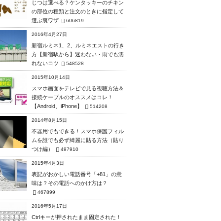
じつは選べる？ケンタッキーのチキン
の部位の種類と注文のときに指定して
選ぶ裏ワザ
606819
2016年4月27日
新宿ルミネ1、2、ルミネエストの行き
方【新宿駅から】迷わない・雨でも濡
れないコツ
548528
2015年10月14日
スマホ画面をテレビで見る視聴方法＆
接続ケーブルのオススメはコレ！
【Android、iPhone】
514208
2014年8月15日
不器用でもできる！スマホ保護フィル
ムを誰でも必ず綺麗に貼る方法（貼り
つけ編）
497910
2015年4月3日
表記がおかしい電話番号「+81」の意
味は？その電話へのかけ方は？
467899
2016年5月17日
Ctrlキーが押されたまま固定された！