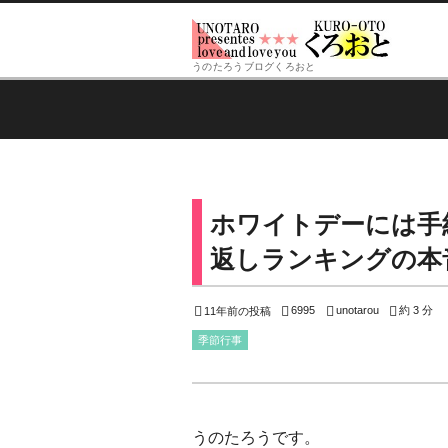
うのたろうブログくろおと
ホワイトデーには手
返しランキングの本
6995
unotarou
約 3 分
11年前の投稿
季節行事
うのたろうです。