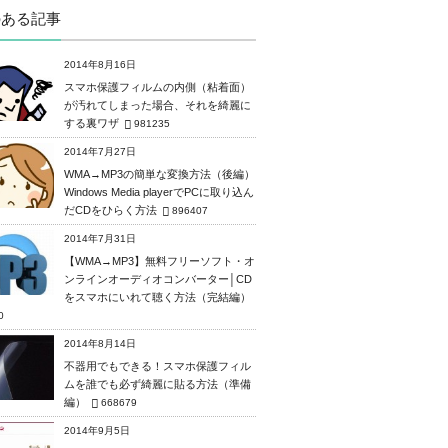
のある記事
2014年8月16日
スマホ保護フィルムの内側（粘着面）
が汚れてしまった場合、それを綺麗に
する裏ワザ
981235
2014年7月27日
WMA→MP3の簡単な変換方法（後編）
Windows Media playerでPCに取り込ん
だCDをひらく方法
896407
2014年7月31日
【WMA→MP3】無料フリーソフト・オ
ンラインオーディオコンバーター│CD
をスマホにいれて聴く方法（完結編）
0
2014年8月14日
不器用でもできる！スマホ保護フィル
ムを誰でも必ず綺麗に貼る方法（準備
編）
668679
2014年9月5日