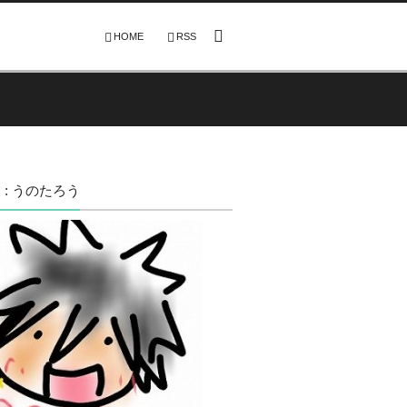
HOME
RSS
 : うのたろう